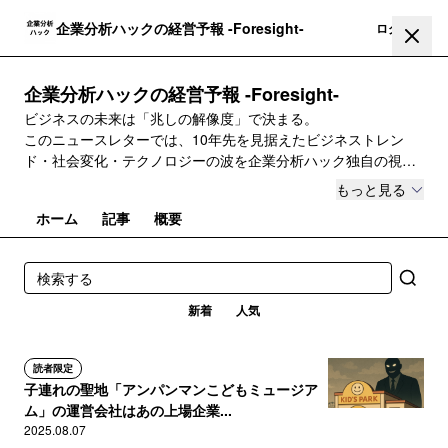
企業分析ハックの経営予報 -Foresight-
登録
ログイン
企業分析ハックの経営予報 -Foresight-
ビジネスの未来は「兆しの解像度」で決まる。
このニュースレターでは、10年先を見据えたビジネストレン
ド・社会変化・テクノロジーの波を企業分析ハック独自の視点
で読み解きます。
もっと見る
AI、経営、マーケティング、組織論…変化の“前兆”を掴みたい
ホーム
記事
概要
人のための未来予報便です。
新着
人気
読者限定
子連れの聖地「アンパンマンこどもミュージア
ム」の運営会社はあの上場企業...
2025.08.07