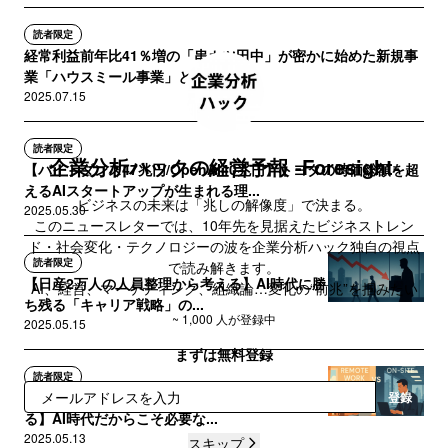
読者限定
経常利益前年比41％増の「串カツ田中」が密かに始めた新規事
業「ハウスミール事業」とは？
2025.07.15
読者限定
企業分析ハックの経営予報 -Foresight-
【バイトダンス47兆円/OpenAI40兆円】トヨタの時価総額を超
えるAIスタートアップが生まれる理...
ビジネスの未来は「兆しの解像度」で決まる。
2025.05.30
このニュースレターでは、10年先を見据えたビジネストレン
ド・社会変化・テクノロジーの波を企業分析ハック独自の視点
読者限定
で読み解きます。
【日産2万人の人員整理から考える】AI時代に勝
AI、経営、マーケティング、組織論…変化の“前兆”を掴みたい
ち残る「キャリア戦略」の...
人のための未来予報便です。
~ 1,000 人が登録中
2025.05.15
まずは無料登録
読者限定
【アクセンチュアの週5日出社義務化から考え
登録
る】AI時代だからこそ必要な...
2025.05.13
スキップ