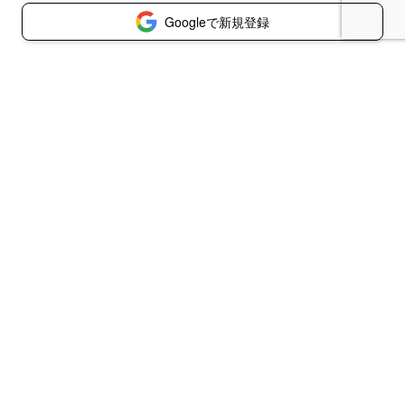
Googleで新規登録
© 2026 企業分析ハックの経営予報 -Foresight-
書き手利用規約
読み手利用規約
プライバシーポリシー
特定商取引法に基づく表示
お問い合わせ
コラボ企業・掲載媒体募集
代理店の方はこちら
ログイン
reCAPTCHA
Privacy Policy
and
Terms of Service
apply.